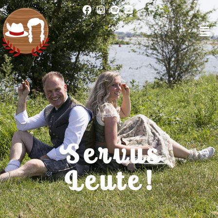
S e r v u s
L e u t e !